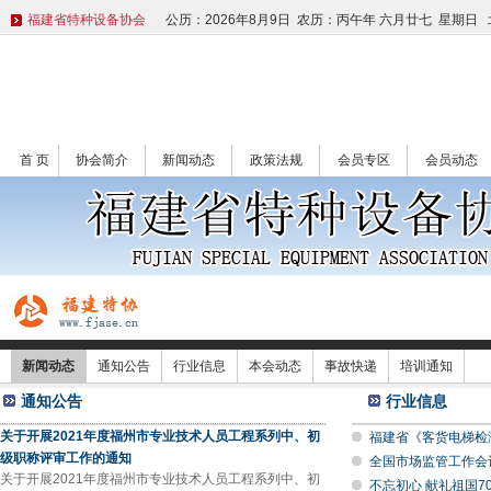
福建省特种设备协会
公历：2026年8月9日 农历：丙午年 六月廿七 星期日
首 页
协会简介
新闻动态
政策法规
会员专区
会员动态
新闻动态
通知公告
行业信息
本会动态
事故快递
培训通知
通知公告
行业信息
关于开展2021年度福州市专业技术人员工程系列中、初
级职称评审工作的通知
关于开展2021年度福州市专业技术人员工程系列中、初
不忘初心 献礼祖国7