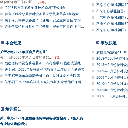
级职称评审工作的通知...
[详细]
不忘初心 献礼祖国7
“2018远东无损检测新技术论坛”正式通知
不忘初心献礼祖国7
转发《质检总局特种设备局关于贯彻落实<客运索道安全监督管理规定>加强客运索道安全工作的通知(质检特函〔2016〕17号)》的通知
不忘初心 献礼祖国7
关于落实特种设备生产（使用）安全主体责任 学习材料预定通知
不忘初心 献礼祖国7
关于落实特种设备生产（使用）安全主体责任 学习材料预定通知
不忘初心 献礼祖国7
本会动态
事故快递
关于收缴2026年度会员费的通知
质检总局通报2013
关于收缴2026年度会员费的通知...
[详细]
2013年10月份特
福建省特种设备协会赴沪、湘考察学习 借鉴先进经验促发展
2013年8月份特种
关于召开2025年度福建省气瓶安全工作研讨会的通知
2009年5月份特种
关于召开华东华南部分省（市）特种设备协会联席会议的通知
2009年8月份特种
关于召开2025年度福建省电站锅炉安全节能环保研讨会议的通知
2010年1月份特种
2009年9月份特种
2009年10月份特
培训通知
关于举办2026年度福建省特种设备渗透检测Ⅰ、Ⅱ级人员
专业培训班的通知