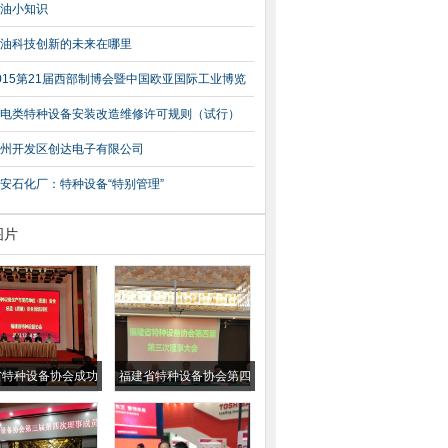
整电梯检验检测方式试点工作的意见（国市监特
油小知识
20〕56号）
油科技创新的未来在哪里
015第21届西部制博会暨中国欧亚国际工业博览
电类特种设备安装改造维修许可规则（试行）
州开发区创达电子有限公司
安石化厂：特种设备“特别管理”
图片
省特种设备协会成功
福建省特种设备协会第四
特种设备生产和使用
届第三次理事会会议纪要
（质量）安全总监、