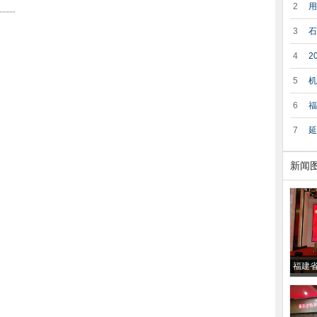
式和调
2
用
设〔20
3
石
4
2
会
5
机
6
福
7
延
新闻
福建
举办
单位