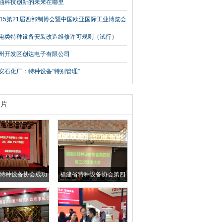
20〕56号）
油科技创新的未来在哪里
015第21届西部制博会暨中国欧亚国际工业博览会
电类特种设备安装改造维修许可规则（试行）
州开发区创达电子有限公司
安石化厂：特种设备“特别管理”
图片
特种设备协会成功
福建省特种设备协会第四
种设备生产和使用
届第三次理事会会议纪要
质量）安全总监、
量）安全员培训班