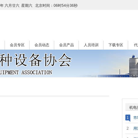
午年 六月廿六 星期六
北京时间：06时54分37秒
会员专区
会员动态
会员产品
人员培训
下载专区
代
机电
1
市
式和调
2
用