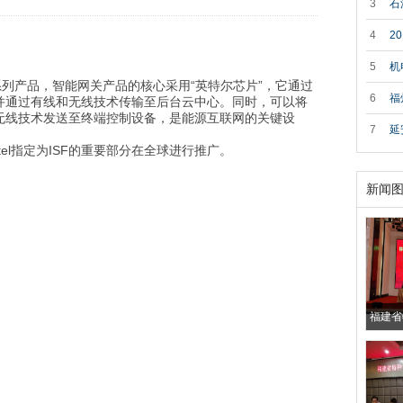
设〔20
3
石
4
2
5
机
系列产品，智能网关产品的核心采用“英特尔芯片”，它通过
6
福
并通过有线和无线技术传输至后台云中心。同时，可以将
无线技术发送至终端控制设备，是能源互联网的关键设
7
延
Intel指定为ISF的重要部分在全球进行推广。
新闻
福建省
举办特
单位（
（质