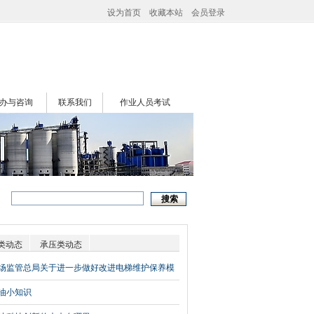
设为首页
收藏本站
会员登录
办与咨询
联系我们
作业人员考试
类动态
承压类动态
场监管总局关于进一步做好改进电梯维护保养模
整电梯检验检测方式试点工作的意见（国市监特
油小知识